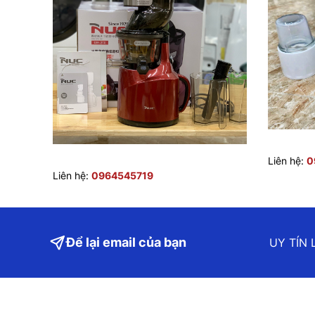
Liên hệ:
0
Liên hệ:
0964545719
Để lại email của bạn
UY TÍN