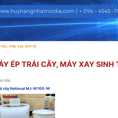
 cây, máy xay sinh tố
Y ÉP TRÁI CÂY, MÁY XAY SINH 
hà bếp
rái cây National MJ-W100-W