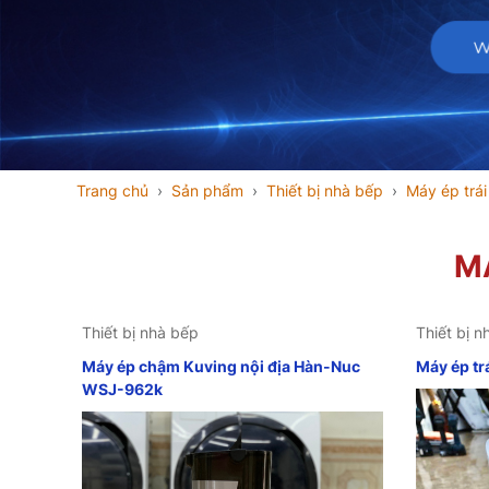
Trang chủ
Sản phẩm
Thiết bị nhà bếp
Máy ép trái
MÁ
Thiết bị nhà bếp
Thiết bị n
Máy ép chậm Kuving nội địa Hàn-Nuc
Máy ép t
WSJ-962k