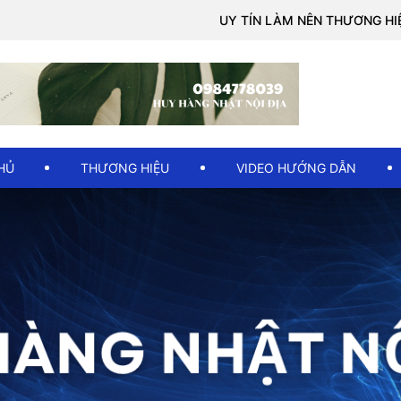
UY TÍN LÀM NÊN THƯƠNG HIỆU
HỦ
THƯƠNG HIỆU
VIDEO HƯỚNG DẪN