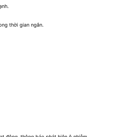
ạnh.
ong thời gian ngắn.
oạt động, thông báo phát hiện ô nhiễm.