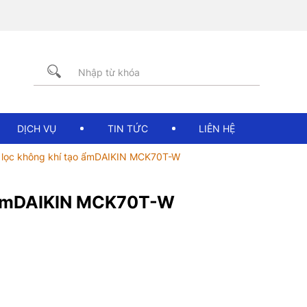
DỊCH VỤ
TIN TỨC
LIÊN HỆ
lọc không khí tạo ẩmDAIKIN MCK70T-W
 ẨmDAIKIN MCK70T-W