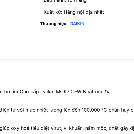
- Bảo hành: 12 tháng
- Xuất xứ: Hàng nội địa nhật
Thương hiệu:
DAIKIN
êm bù ẩm Cao cấp Daikin MCK70T-W Nhật nội địa
ện tử với mức nhiệt lượng lên đến 100.000 °C phân huỷ các
úp oxy hoá tiêu diệt virut, vi khuẩn, nấm mốc, chất gây dị