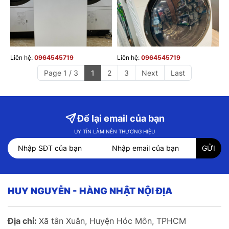
Liên hệ:
0964545719
Liên hệ:
0964545719
Page 1 / 3
1
2
3
Next
Last
Để lại email của bạn
UY TÍN LÀM NÊN THƯƠNG HIỆU
HUY NGUYỄN - HÀNG NHẬT NỘI ĐỊA
Địa chỉ:
Xã tân Xuân, Huyện Hóc Môn, TPHCM