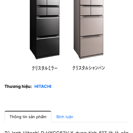
Thương hiệu:
HITACHI
Thông tin sản phẩm
Bình luận
Tủ lạnh Hitachi R-HXCC62V-X dung tích 617 lít là sản