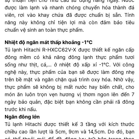
được làm lạnh và nhanh chóng chuyển hóa thành đá
viên, rơi vào khay chứa đã được chuẩn bị sẵn. Tính
năng này không chỉ tiện lợi mà còn đảm bảo tiêu
chuẩn vệ sinh an toàn thực phẩm.
Nhiệt độ ngăn mát thấp khoảng -1°C
Tủ lạnh Hitachi R-HXCC62V-X được thiết kế ngăn cấp
đông mềm có khả năng đông lạnh thực phẩm tươi
sống như thịt, cá,… ở nhiệt độ xấp xỉ -1°C. Với công
nghệ này, thực phẩm của bạn sẽ được làm đông nhẹ
trên bề mặt và ngăn chặn quá trình oxy hóa. Nhờ vậy,
thực phẩm sẽ không bị mất nước hay biến chất, cho
món ăn luôn trọn vẹn hương vị thơm ngon lên đến 7
ngày bảo quản, đặc biệt bạn không cần phải rã đông
trước khi nấu.
Ngăn đông lớn
Tủ lạnh Hitachi được thiết kế 3 tầng với kích thước
chiều cao lần lượt là 5cm, 9cm và 14,5cm. Do đó, bạn
có thể thoải mái để đồ đông lưu trữ bên trong theo