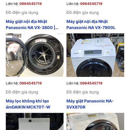
Liên hệ:
0964545719
Liên hệ:
0964545719
Đồ điện gia dụng
Đồ điện gia dụng
Máy giặt nội địa Nhật
Máy giặt nội địa Nhật
Panasonic NA VX-3800 |
Panasonic NA VX-7900L
Máy giặt Panasonic nội địa
Nhật
Liên hệ:
0964545719
Liên hệ:
0964545719
Đồ điện gia dụng
Đồ điện gia dụng
Máy lọc không khí tạo
Máy giặt Panasonic NA-
ẩmDAIKIN MCK70T-W
SVX870R