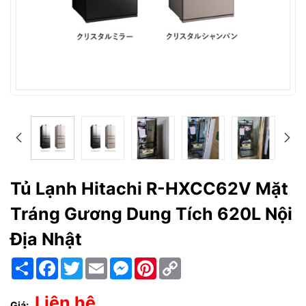
Tủ Lạnh Hitachi R-HXCC62V Mặt
Tráng Gương Dung Tích 620L Nội
Địa Nhật
Chia
Facebook
Twitter
Email
Messenger
Pinterest
Copy
sẻ
Link
Liên hệ
Giá: