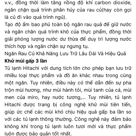
v.v., đồng thời làm tăng nồng độ khí carbon dioxide,
ngăn chặn quá trình phân hủy của rau củ(hay còn gọi
là củ đi vào quá trình ngủ).
Tạo độ ẩm bao phủ toàn bộ ngăn rau quả để giữ nước
và ngăn chăn quá trình khô của thực phẩm, đồng thời
giải phóng lượng nước dư thừa để duy trì lượng nước
thích hợp và ngăn chặn sự ngưng tụ.
Ngăn Rau Củ Khả Năng Lưu Trữ Lâu Dài Và Hiệu Quả
Khử mùi gấp 3 lần
Tủ lạnh Hitachi với dung tích lớn cho phép bạn lưu trữ
nhiều loại thực phẩm và đồ ăn khác nhau trong cùng
một ngăn. Tuy nhiên, điều này có thể dẫn đến sự pha
trộn mùi hương, như mùi hành tỏi, mùi tanh của cá, mùi
men của miro, hay nước tương,… Tuy nhiên, tủ lạnh
Hitachi được trang bị công nghệ khử mùi tiên tiến,
giúp ức chế các mùi khó chịu hiệu quả gấp ba lần so
với các tủ lạnh thông thường. Công nghệ này đảm bảo
không khí trong tủ lạnh luôn tươi mới và thực phẩm
luôn được bảo quản tốt nhất.